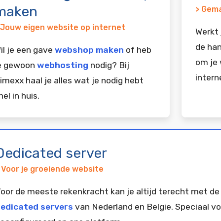
maken
> Gema
 Jouw eigen website op internet
Werkt 
de han
il je een gave
webshop maken
of heb
om je 
e gewoon
webhosting
nodig? Bij
intern
imexx haal je alles wat je nodig hebt
nel in huis.
Dedicated server
 Voor je groeiende website
oor de meeste rekenkracht kan je altijd terecht met de
edicated servers
van Nederland en Belgie. Speciaal vo