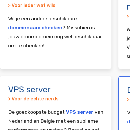
> Voor ieder wat wils
>
Wil je een andere beschikbare
domeinnaam checken
? Misschien is
W
jouw droomdomein nog wel beschikbaar
j
om te checken!
V
s
VPS server
> Voor de echte nerds
>
De goedkoopste budget
VPS server
van
V
Nederland en Belgie met een sublieme
d
performance en uptime? Bestel en zet