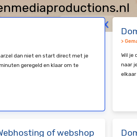
nmediaproductions.nl
arkeerd bij
Vimexx
Dom
> Gema
Wil je
arzel dan niet en start direct met je
naar j
minuten geregeld en klaar om te
elkaar
Webhosting of webshop
Dom